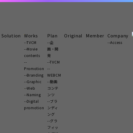
Solution
Works
Plan
Original
Member
Company
TVCM
企
Access
Movie
画・開
contents
発
TVCM
Promotion
Branding
WEBCM
Graphic
動画
Web
コンテ
Naming
ンツ
Digital
ブラ
promotion
ンディ
ング
グラ
フィッ