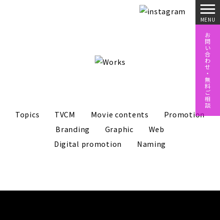
お
問
い
合
わ
せ
・
無
料
ご
相
談
Topics
TVCM
Movie contents
Promotion
Branding
Graphic
Web
Digital promotion
Naming