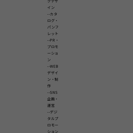
クデザ
イン
カタ
ログ・
パンフ
レット
PR・
プロモ
ーショ
ン
WEB
デザイ
ン・制
作
SNS
企画・
運営
デジ
タルプ
ロモー
ション