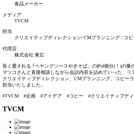
食品メーカー
メディア
TVCM
担当
クリエイティブディレクション/ CMプランニング / コ
代理店
株式会社 東広
長く愛される ｢ペヤングソースやきそば」の約4個分(！)の量
マツコさんと直接相談しながら会話内容を詰めていった、リ
クリエイティブディレクション、CMプランニング、コピーラ
担当いたしました。
#TVCM #企画 #アイデア #コピー #クリエイティブディレ
TVCM