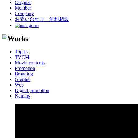
Original
Member
Company
お問い合わせ・無料相談
Topics
TVCM
Movie contents
Promotion
Branding
Graphic
Web
Digital promotion
Naming