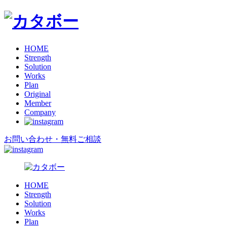
HOME
Strength
Solution
Works
Plan
Original
Member
Company
お問い合わせ
・
無料ご相談
HOME
Strength
Solution
Works
Plan