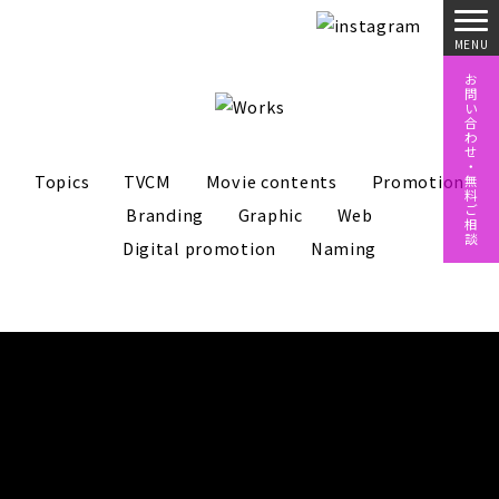
お
問
い
合
わ
せ
・
Topics
TVCM
Movie contents
Promotion
無
料
ご
Branding
Graphic
Web
相
談
Digital promotion
Naming