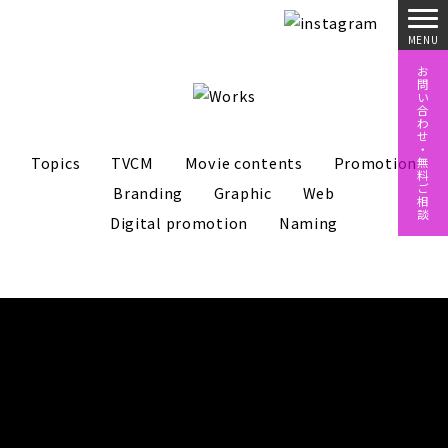
お
問
い
合
わ
せ
・
Topics
TVCM
Movie contents
Promotion
無
料
ご
Branding
Graphic
Web
相
談
Digital promotion
Naming